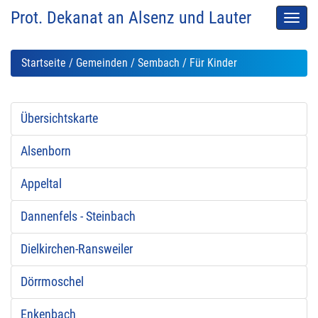
Prot. Dekanat an Alsenz und Lauter
Men
auskl
Startseite
/
Gemeinden
/
Sembach
/ Für Kinder
Übersichtskarte
Alsenborn
Appeltal
Dannenfels - Steinbach
Dielkirchen-Ransweiler
Dörrmoschel
Enkenbach