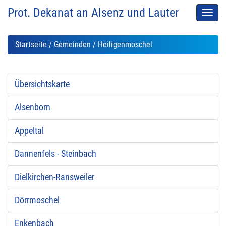
Prot. Dekanat an Alsenz und Lauter
Men
auskl
Startseite
/
Gemeinden
/ Heiligenmoschel
Übersichtskarte
Alsenborn
Appeltal
Dannenfels - Steinbach
Dielkirchen-Ransweiler
Dörrmoschel
Enkenbach