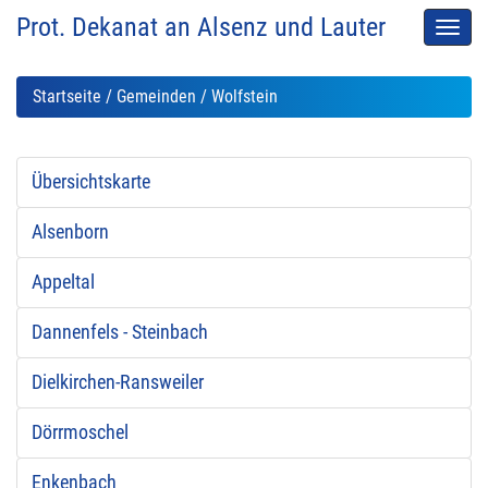
Prot. Dekanat an Alsenz und Lauter
Men
auskl
Startseite
/
Gemeinden
/ Wolfstein
Übersichtskarte
Alsenborn
Appeltal
Dannenfels - Steinbach
Dielkirchen-Ransweiler
Dörrmoschel
Enkenbach