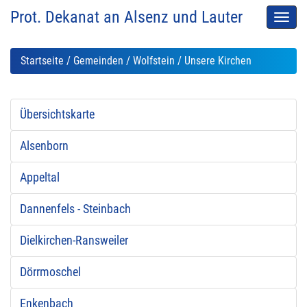
Prot. Dekanat an Alsenz und Lauter
Men
auskl
Startseite
/
Gemeinden
/
Wolfstein
/ Unsere Kirchen
Übersichtskarte
Alsenborn
Appeltal
Dannenfels - Steinbach
Dielkirchen-Ransweiler
Dörrmoschel
Enkenbach