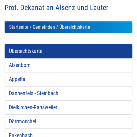
Prot. Dekanat an Alsenz und Lauter
Startseite
/
Gemeinden
/ Übersichtskarte
Übersichtskarte
Alsenborn
Appeltal
Dannenfels - Steinbach
Dielkirchen-Ransweiler
Dörrmoschel
Enkenbach