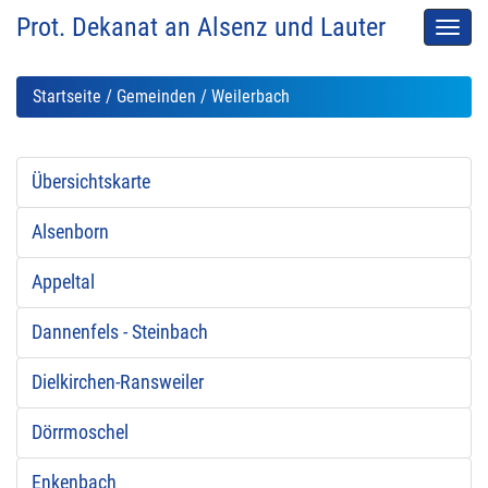
Prot. Dekanat an Alsenz und Lauter
Men
auskl
Startseite
/
Gemeinden
/ Weilerbach
Übersichtskarte
Alsenborn
Appeltal
Dannenfels - Steinbach
Dielkirchen-Ransweiler
Dörrmoschel
Enkenbach