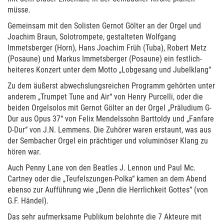
müsse.
Gemeinsam mit den Solisten Gernot Gölter an der Orgel und
Joachim Braun, Solotrompete, gestalteten Wolfgang
Immetsberger (Horn), Hans Joachim Früh (Tuba), Robert Metz
(Posaune) und Markus Immetsberger (Posaune) ein festlich-
heiteres Konzert unter dem Motto „Lobgesang und Jubelklang“
Zu dem äußerst abwechslungsreichen Programm gehörten unter
anderem „Trumpet Tune and Air“ von Henry Purcelli, oder die
beiden Orgelsolos mit Gernot Gölter an der Orgel „Präludium G-
Dur aus Opus 37“ von Felix Mendelssohn Barttoldy und „Fanfare
D-Dur“ von J.N. Lemmens. Die Zuhörer waren erstaunt, was aus
der Sembacher Orgel ein prächtiger und voluminöser Klang zu
hören war.
Auch Penny Lane von den Beatles J. Lennon und Paul Mc.
Cartney oder die „Teufelszungen-Polka“ kamen an dem Abend
ebenso zur Aufführung wie „Denn die Herrlichkeit Gottes“ (von
G.F. Händel).
Das sehr aufmerksame Publikum belohnte die 7 Akteure mit