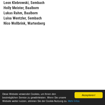
Leon Klebrowski, Sembach
Holly Meister, Baalborn
Lukas Rahm, Baalborn
Luisa Wentzler, Sembach
Nico Wollbrink, Wartenberg
Diese Website verwendet Cookies, um Ihnen den
Akzeptieren!
bestmöglichen Service zu gewährleisten. Wenn Sie unsere
Website weiter nutzen, stimmen Sie der Cookie-Nutzung zu.
Mehr Infos