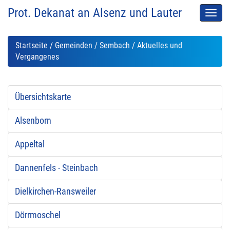
Prot. Dekanat an Alsenz und Lauter
Men
auskl
Startseite
/
Gemeinden
/
Sembach
/ Aktuelles und
Vergangenes
Übersichtskarte
Alsenborn
Appeltal
Dannenfels - Steinbach
Dielkirchen-Ransweiler
Dörrmoschel