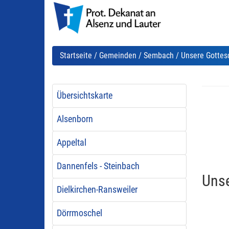
Startseite
/
Gemeinden
/
Sembach
/ Unsere Gottes
Übersichtskarte
Alsenborn
Appeltal
Dannenfels - Steinbach
Unse
Dielkirchen-Ransweiler
Dörrmoschel