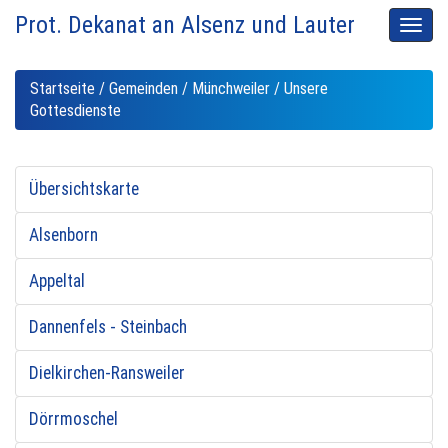
Prot. Dekanat an Alsenz und Lauter
Men
auskl
Startseite
/
Gemeinden
/
Münchweiler
/ Unsere
Gottesdienste
Übersichtskarte
Alsenborn
Appeltal
Dannenfels - Steinbach
Dielkirchen-Ransweiler
Dörrmoschel