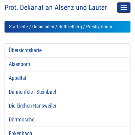
Prot. Dekanat an Alsenz und Lauter
Men
auskl
Startseite
/
Gemeinden
/
Rothselberg
/ Presbyterium
Übersichtskarte
Alsenborn
Appeltal
Dannenfels - Steinbach
Dielkirchen-Ransweiler
Dörrmoschel
Enkenbach