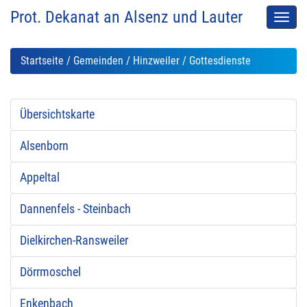
Prot. Dekanat an Alsenz und Lauter
Men
auskl
Startseite
/
Gemeinden
/
Hinzweiler
/ Gottesdienste
Übersichtskarte
Alsenborn
Appeltal
Dannenfels - Steinbach
Dielkirchen-Ransweiler
Dörrmoschel
Enkenbach