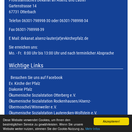
Protestantisches Dekanat an Alsenz und Lauter
Gartenstrasse 14
67731 Otterbach
Telefon 06301-798998-30 oder 06301-798998-34
Fax 06301-798998-39
E Mail:
dekanat.alsenz-lauter(at)evkirchepfalz.de
Sie erreichen uns:
Mo. - Fr. 8:00 Uhr bis 13:00 Uhr und nach terminlicher Absprache
Wichtige Links
Besuchen Sie uns auf Facebook
Ev. Kirche der Pfalz
Diakonie Pfalz
Ökumenische Sozialstation Otterberg e.V.
Ökumenische Sozialstation Rockenhausen/Alsenz-
Obermoschel/Winnweiler e.V.
Ökumenische Sozialstation Lauterecken-Wolfstein e.V.
Ökumenische Sozialstation Kusel - Altenglan e.V.
Diese Website verwendet Cookies, um Ihnen den
Akzeptieren!
bestmöglichen Service zu gewährleisten. Wenn Sie unsere
Ökumenische Sozialstation Kaiserslautern Süd e.V.
Website weiter nutzen, stimmen Sie der Cookie-Nutzung zu.
Mehr Infos