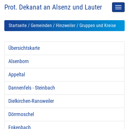
Prot. Dekanat an Alsenz und Lauter
Men
auskl
Startseite
/
Gemeinden
/
Hinzweiler
/ Gruppen und Kreise
Übersichtskarte
Alsenborn
Appeltal
Dannenfels - Steinbach
Dielkirchen-Ransweiler
Dörrmoschel
Enkenbach