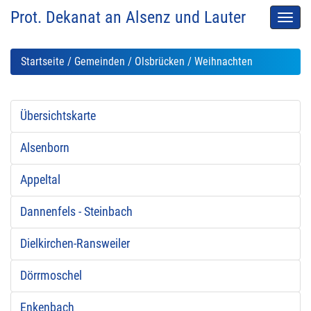
Prot. Dekanat an Alsenz und Lauter
Men
auskl
Startseite
/
Gemeinden
/
Olsbrücken
/ Weihnachten
Übersichtskarte
Alsenborn
Appeltal
Dannenfels - Steinbach
Dielkirchen-Ransweiler
Dörrmoschel
Enkenbach