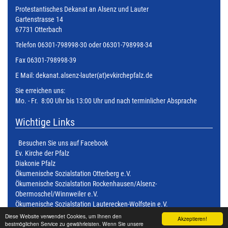
Protestantisches Dekanat an Alsenz und Lauter
Gartenstrasse 14
67731 Otterbach
Telefon 06301-798998-30 oder 06301-798998-34
Fax 06301-798998-39
E Mail:
dekanat.alsenz-lauter(at)evkirchepfalz.de
Sie erreichen uns:
Mo. - Fr. 8:00 Uhr bis 13:00 Uhr und nach terminlicher Absprache
Wichtige Links
Besuchen Sie uns auf Facebook
Ev. Kirche der Pfalz
Diakonie Pfalz
Ökumenische Sozialstation Otterberg e.V.
Ökumenische Sozialstation Rockenhausen/Alsenz-
Obermoschel/Winnweiler e.V.
Ökumenische Sozialstation Lauterecken-Wolfstein e.V.
Ökumenische Sozialstation Kusel - Altenglan e.V.
Diese Website verwendet Cookies, um Ihnen den
Akzeptieren!
bestmöglichen Service zu gewährleisten. Wenn Sie unsere
Ökumenische Sozialstation Kaiserslautern Süd e.V.