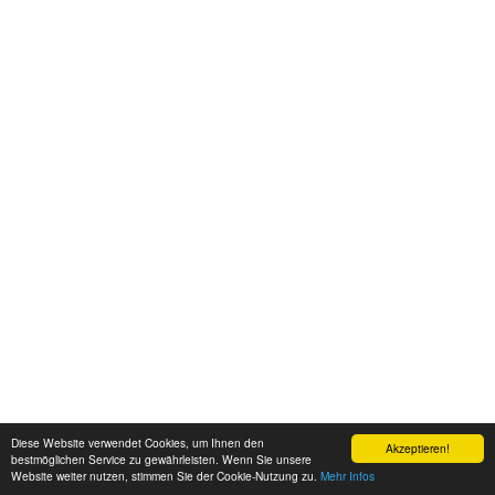
Diese Website verwendet Cookies, um Ihnen den
Akzeptieren!
bestmöglichen Service zu gewährleisten. Wenn Sie unsere
Website weiter nutzen, stimmen Sie der Cookie-Nutzung zu.
Mehr Infos