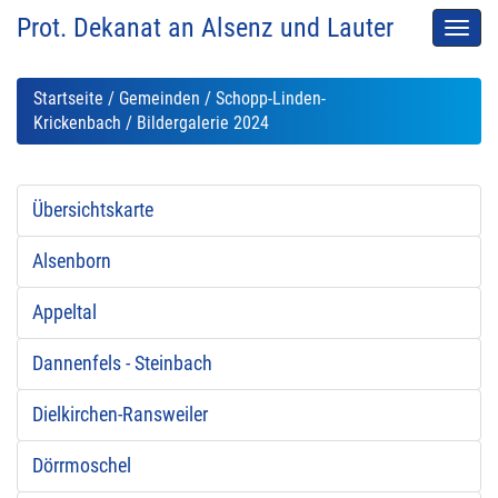
Prot. Dekanat an Alsenz und Lauter
Men
auskl
Startseite
/
Gemeinden
/
Schopp-Linden-
Krickenbach
/ Bildergalerie 2024
Übersichtskarte
Alsenborn
Appeltal
Dannenfels - Steinbach
Dielkirchen-Ransweiler
Dörrmoschel