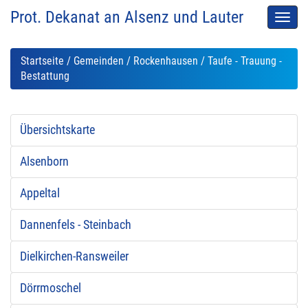
Prot. Dekanat an Alsenz und Lauter
Men
auskl
Startseite
/
Gemeinden
/
Rockenhausen
/ Taufe - Trauung -
Bestattung
Übersichtskarte
Alsenborn
Appeltal
Dannenfels - Steinbach
Dielkirchen-Ransweiler
Dörrmoschel