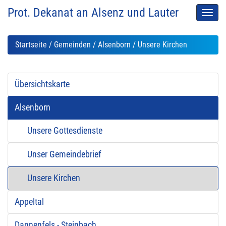
Prot. Dekanat an Alsenz und Lauter
Men
auskl
Startseite
/
Gemeinden
/
Alsenborn
/ Unsere Kirchen
Übersichtskarte
Alsenborn
Unsere Gottesdienste
Unser Gemeindebrief
Unsere Kirchen
Appeltal
Dannenfels - Steinbach