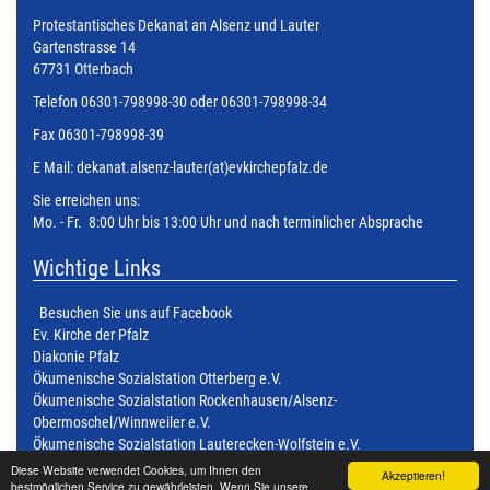
Protestantisches Dekanat an Alsenz und Lauter
Gartenstrasse 14
67731 Otterbach
Telefon 06301-798998-30 oder 06301-798998-34
Fax 06301-798998-39
E Mail:
dekanat.alsenz-lauter(at)evkirchepfalz.de
Sie erreichen uns:
Mo. - Fr. 8:00 Uhr bis 13:00 Uhr und nach terminlicher Absprache
Wichtige Links
Besuchen Sie uns auf Facebook
Ev. Kirche der Pfalz
Diakonie Pfalz
Ökumenische Sozialstation Otterberg e.V.
Ökumenische Sozialstation Rockenhausen/Alsenz-
Obermoschel/Winnweiler e.V.
Ökumenische Sozialstation Lauterecken-Wolfstein e.V.
Ökumenische Sozialstation Kusel - Altenglan e.V.
Diese Website verwendet Cookies, um Ihnen den
Akzeptieren!
bestmöglichen Service zu gewährleisten. Wenn Sie unsere
Ökumenische Sozialstation Kaiserslautern Süd e.V.