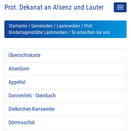
Prot. Dekanat an Alsenz und Lauter
Men
auskl
Startseite
/
Gemeinden
/
Lauterecken
/
Prot.
Kindertagesstätte Lauterecken
/ So erreichen sie uns
Übersichtskarte
Alsenborn
Appeltal
Dannenfels - Steinbach
Dielkirchen-Ransweiler
Dörrmoschel