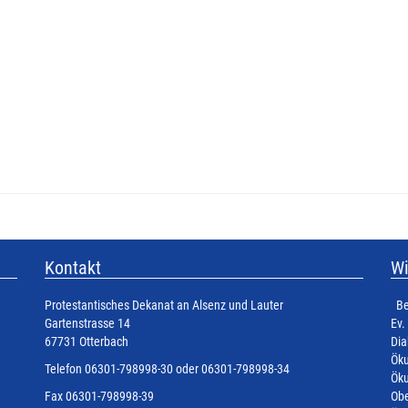
Kontakt
Wi
Protestantisches Dekanat an Alsenz und Lauter
Be
Gartenstrasse 14
Ev.
67731 Otterbach
Dia
Öku
Telefon 06301-798998-30 oder 06301-798998-34
Öku
Fax 06301-798998-39
Obe