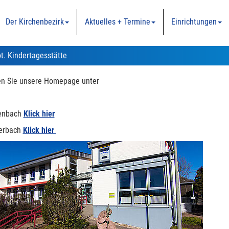
Der Kirchenbezirk
Aktuelles + Termine
Einrichtungen
t. Kindertagesstätte
n Sie unsere Homepage unter
fenbach
Klick hier
terbach
Klick hier