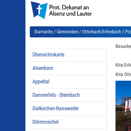
Startseite
/
Gemeinden
/
Otterbach-Erfenbach
/ Pro
Besuche
Übersichtskarte
Kita Er
Alsenborn
Kita Ot
Appeltal
Dannenfels - Steinbach
Dielkirchen-Ransweiler
Dörrmoschel