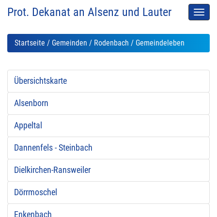
Prot. Dekanat an Alsenz und Lauter
Men
auskl
Startseite
/
Gemeinden
/
Rodenbach
/ Gemeindeleben
Übersichtskarte
Alsenborn
Appeltal
Dannenfels - Steinbach
Dielkirchen-Ransweiler
Dörrmoschel
Enkenbach