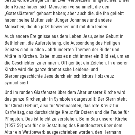
Jesus wurde zeitgleich mit zwei Verbrechern hingerichtet. Unter
dem Kreuz haben sich Menschen versammelt, die den
„Gotteslästerer“ gehasst haben; aber auch die, die ihn geliebt
haben: seine Mutter, sein Jünger Johannes und andere
Menschen, die ihn jetzt beweinen und mit ihm leiden.
Auch andere Ereignisse aus dem Leben Jesu, seine Geburt in
Bethlehem, die Auferstehung, die Aussendung des Heiligen
Geistes sind in allen Jahrhunderten Themen der Bilder und
Altäre in Kirchen. Dabei muss es nicht immer ein Bild sei, um an
die Geschichten zu erinnern. Oft genügt ein Zeichen. In unserer
Kirche wird die ganze dramatische Leidens- und
Sterbensgeschichte Jesu durch ein schlichtes Holzkreuz
symbolisiert.
Und im runden Glasfenster über dem Altar unserer Kirche wird
das ganze Kirchenjahr in Symbolen dargestellt: Der Stern steht
für Christi Geburt, also für Weihnachten, das rote Kreuz für
Karfreitag, das durchsichtige Kreuz für Ostern und die Taube für
Pfingsten. Das ist leicht zu verstehen. Beim Bau unserer Kirche
(1957-59) war für die Gestaltung des Rundfensters über dem
Altar ein Wettbewerb ausgeschrieben worden, den Hermann