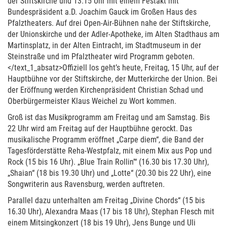
der Stiftskirche und 13.15 Uhr mit einem Festakt mit
Bundespräsident a.D. Joachim Gauck im Großen Haus des
Pfalztheaters. Auf drei Open-Air-Bühnen nahe der Stiftskirche,
der Unionskirche und der Adler-Apotheke, im Alten Stadthaus am
Martinsplatz, in der Alten Eintracht, im Stadtmuseum in der
Steinstraße und im Pfalztheater wird Programm geboten.
</text_1_absatz>Offiziell los geht’s heute, Freitag, 15 Uhr, auf der
Hauptbühne vor der Stiftskirche, der Mutterkirche der Union. Bei
der Eröffnung werden Kirchenpräsident Christian Schad und
Oberbürgermeister Klaus Weichel zu Wort kommen.
Groß ist das Musikprogramm am Freitag und am Samstag. Bis
22 Uhr wird am Freitag auf der Hauptbühne gerockt. Das
musikalische Programm eröffnet „Carpe diem“, die Band der
Tagesförderstätte Reha-Westpfalz, mit einem Mix aus Pop und
Rock (15 bis 16 Uhr). „Blue Train Rollin’“ (16.30 bis 17.30 Uhr),
„Shaian“ (18 bis 19.30 Uhr) und „Lotte“ (20.30 bis 22 Uhr), eine
Songwriterin aus Ravensburg, werden auftreten.
Parallel dazu unterhalten am Freitag „Divine Chords“ (15 bis
16.30 Uhr), Alexandra Maas (17 bis 18 Uhr), Stephan Flesch mit
einem Mitsingkonzert (18 bis 19 Uhr), Jens Bunge und Uli