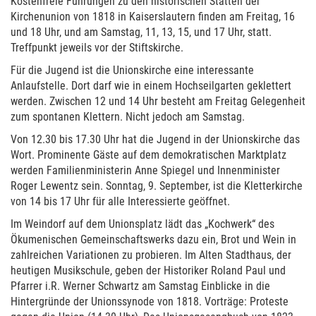
Kostenfreie Führungen zu den historischen Stätten der
Kirchenunion von 1818 in Kaiserslautern finden am Freitag, 16
und 18 Uhr, und am Samstag, 11, 13, 15, und 17 Uhr, statt.
Treffpunkt jeweils vor der Stiftskirche.
Für die Jugend ist die Unionskirche eine interessante
Anlaufstelle. Dort darf wie in einem Hochseilgarten geklettert
werden. Zwischen 12 und 14 Uhr besteht am Freitag Gelegenheit
zum spontanen Klettern. Nicht jedoch am Samstag.
Von 12.30 bis 17.30 Uhr hat die Jugend in der Unionskirche das
Wort. Prominente Gäste auf dem demokratischen Marktplatz
werden Familienministerin Anne Spiegel und Innenminister
Roger Lewentz sein. Sonntag, 9. September, ist die Kletterkirche
von 14 bis 17 Uhr für alle Interessierte geöffnet.
Im Weindorf auf dem Unionsplatz lädt das „Kochwerk“ des
Ökumenischen Gemeinschaftswerks dazu ein, Brot und Wein in
zahlreichen Variationen zu probieren. Im Alten Stadthaus, der
heutigen Musikschule, geben der Historiker Roland Paul und
Pfarrer i.R. Werner Schwartz am Samstag Einblicke in die
Hintergründe der Unionssynode von 1818. Vorträge: Proteste