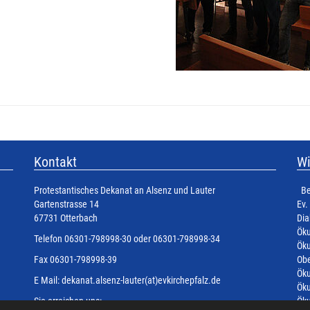
Kontakt
Wi
Protestantisches Dekanat an Alsenz und Lauter
Be
Gartenstrasse 14
Ev.
67731 Otterbach
Dia
Öku
Telefon 06301-798998-30 oder 06301-798998-34
Öku
Fax 06301-798998-39
Obe
Öku
E Mail:
dekanat.alsenz-lauter(at)evkirchepfalz.de
Öku
Sie erreichen uns:
Öku