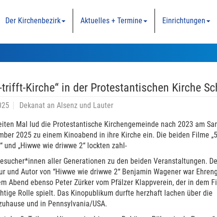
Der Kirchenbezirk
Aktuelles + Termine
Einrichtungen
-trifft-Kirche“ in der Protestantischen Kirche S
025
Dekanat an Alsenz und Lauter
iten Mal lud die Protestantische Kirchengemeinde nach 2023 am Sa
mber 2025 zu einem Kinoabend in ihre Kirche ein. Die beiden Filme „
“ und „Hiwwe wie driwwe 2“ lockten zahl-
Besucher*innen aller Generationen zu den beiden Veranstaltungen. De
ur und Autor von “Hiwwe wie driwwe 2“ Benjamin Wagener war Ehren
em Abend ebenso Peter Zürker vom Pfälzer Klappverein, der in dem F
htige Rolle spielt. Das Kinopublikum durfte herzhaft lachen über die
 zuhause und in Pennsylvania/USA.