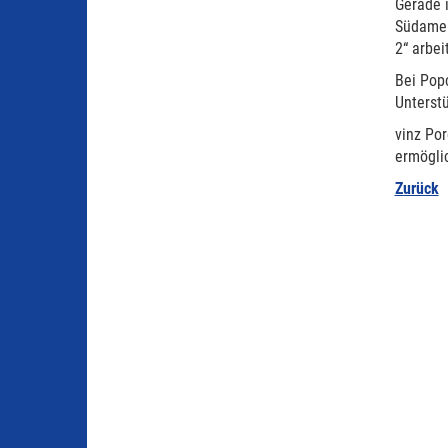
Gerade i
Südamer
2“ arbei
Bei Pop
Unterst
vinz Por
ermögli
Zurück