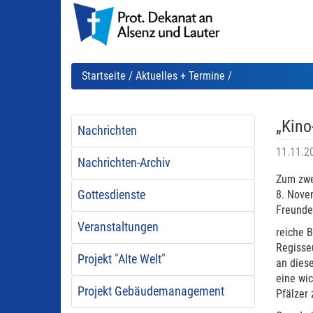
Startseite
/
Aktuelles + Termine
/
„Kino
Nachrichten
11.11.2
Nachrichten-Archiv
Zum zwe
Gottesdienste
8. Nove
Freunde
Veranstaltungen
reiche 
Regisse
Projekt "Alte Welt"
an dies
eine wic
Projekt Gebäudemanagement
Pfälzer