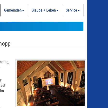
Gemeinden
Glaube + Leben
Service
chopp
mstag,
5
r
gast
ilm