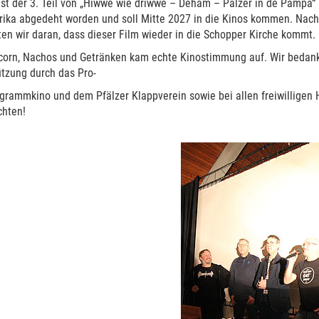
st der 3. Teil von „Hiwwe wie driwwe – Dehäm – Pälzer in de Pampa“ 
ika abgedeht worden und soll Mitte 2027 in die Kinos kommen. Nach
ten wir daran, dass dieser Film wieder in die Schopper Kirche kommt.
corn, Nachos und Getränken kam echte Kinostimmung auf. Wir bedanke
ützung durch das Pro-
grammkino und dem Pfälzer Klappverein sowie bei allen freiwilligen 
chten!