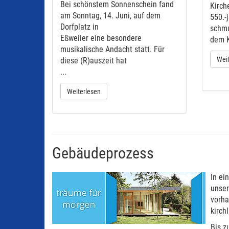
Bei schönstem Sonnenschein fand
Kirch
am Sonntag, 14. Juni, auf dem
550.-
Dorfplatz in
schmu
Eßweiler eine besondere
dem K
musikalische Andacht statt. Für
Weit
diese (R)auszeit hat
...
Weiterlesen
Gebäudeprozess
In ei
unser
vorha
kirch
Bis z