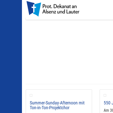
findest du
verteilt
hier
mit Menschenkicker und Bubblesoccer
Mehr
Mehr
Mehr
Summer-Sunday-Afternoon mit
550 J
Ton-in-Ton-Projektchor
Am 30