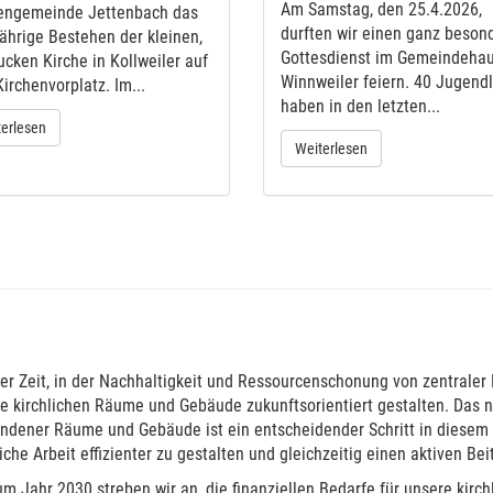
Am Samstag, den 25.4.2026,
engemeinde Jettenbach das
durften wir einen ganz beson
jährige Bestehen der kleinen,
Gottesdienst im Gemeindehau
cken Kirche in Kollweiler auf
Winnweiler feiern. 40 Jugend
irchenvorplatz. Im...
haben in den letzten...
erlesen
Weiterlesen
ner Zeit, in der Nachhaltigkeit und Ressourcenschonung von zentraler 
e kirchlichen Räume und Gebäude zukunftsorientiert gestalten. Das
ndener Räume und Gebäude ist ein entscheidender Schritt in diesem T
liche Arbeit effizienter zu gestalten und gleichzeitig einen aktiven Be
um Jahr 2030 streben wir an, die finanziellen Bedarfe für unsere kirc