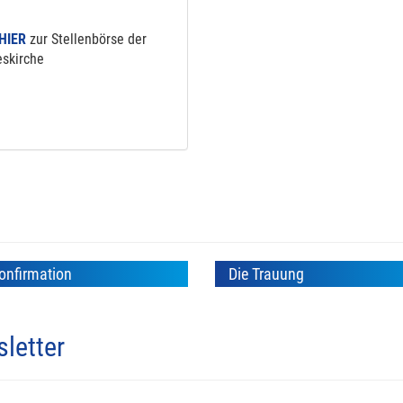
HIER
zur Stellenbörse der
skirche
onfirmation
Die Trauung
letter