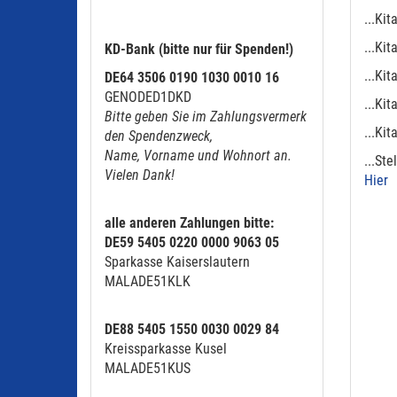
...Ki
...Ki
KD-Bank (bitte nur für Spenden!)
...Ki
DE64 3506 0190 1030 0010 16
GENODED1DKD
...Ki
Bitte geben Sie im Zahlungsvermerk
...Ki
den Spendenzweck,
Name, Vorname und Wohnort an.
...St
Vielen Dank!
Hier
alle anderen Zahlungen bitte:
DE59 5405 0220 0000 9063 05
Sparkasse Kaiserslautern
MALADE51KLK
DE88 5405 1550 0030 0029 84
Kreissparkasse Kusel
MALADE51KUS